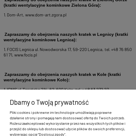
(kratki wentylacyjne kominkowe Zielona Góra)
:
1. Dom-Art,
www.dom-art.zgora.pl
Zapraszamy do obejrzenia naszych kratek w Legnicy
(kratki
wentylacyjne kominkowe Legnica)
:
1. FOCIS Legnica ul. Nowodworska 17, 59-220 Legnica, tel. +48 76 850
61 71,
www.focis.pl
Zapraszamy do obejrzenia naszych kratek w Kole
(kratki
wentylacyjne kominkowe Koło)
:
1. IGNIS ul. Toruńska 214, 62-600 Koło, tel. + 48 63 272 27
37,
www.igniskolo.pl
Dbamy o Twoją prywatność
Pliki cookies i pokrewne im technologie umożliwiają poprawne
działanie strony i pomagają nam dostosować ofertę do Twoich potrzeb.
Możesz zaakceptować wykorzystanie przez nas wszystkich tych plików i
przejść do sklepu lub dostosować użycie plików do swoich preferencji,
wybierając opcję "Dostosuj zgody".