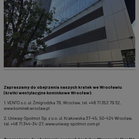
Zapraszamy do obejrzenia naszych kratek we Wrocławiu
(kratki wentylacyjne kominkowe Wrocław)
:
1. VENTO s.c. ul. Żmigrodzka 79, Wrocław, tel. +48 71 352 79 32,
www.kominek.wroclaw.pl
2. Uniwag-Spolmot Sp. z o.o. ul. Krakowska 37-45, 50-424 Wrocław,
tel. +48 71 344-34-27,
www.uniwag-spolmot.com.pl