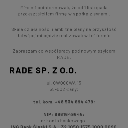
Miło mi poinformować, że od 1 listopada
przekształciłem firmę w spółkę z synami.
Skala działalności i ambitne plany na przyszłość
łatwipej mi będzie realizować w tej formie
Zapraszam do współpracy pod nowym szyldem
RADE.
RADE SP. Z O.O.
ul. OWOCOWA 15
55-002 Łany;
tel. kom. +48 534 694 479
;
NIP: 8961649645;
nr konta bankowego:
ING Bank Śląski S.A.: 32 1050 1575 1000 0090