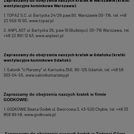
Zapraszamy do obejrzenia naszych kratek w Warszawie (kratki
wentylacyjne kominkowe Warszawa):
1. TOPAZ S.C. ul. Bartycka 24/26 paw.90, Warszawie 00-716, tel. +48
22 559 10 90,
www.topaz.pl
2. ANPLAST ul. Bartycka 26, paw.19 (Budexpo), 00-716 Warszawa, tel.
+48 22 891 12 63,
www.anplast.pl
Zapraszamy do obejrzenia naszych kratek w Gdańsku
(kratki
wentylacyjne kominkowe Gdańsk)
:
1. Salonik "U Marzeny" ul. Kartuska 356, 80-125 Gdańsk, tel. +48 58
303-04-55,
www.salonikumarzeny.pl
Zapraszamy do obejrzenia naszych kratek w firmie
GODKOWIE:
1. GODKOWIE Beata Godek ul. Dworcowa 3, 43-520 Chybie, tel. +48 33
858 89 48,
www.godkowie.pl
Zapraszamy do obejrzenia naszych kratek w Zielonej Górze