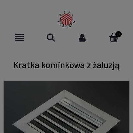
Kratka kominkowa z żaluzją