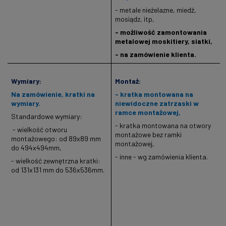
- metale nieżelazne, miedź,
mosiądz, itp,
- możliwość zamontowania
metalowej moskitiery, siatki,
- na zamówienie klienta.
Wymiary:
Montaż:
Na zamówienie, kratki na
- kratka montowana na
wymiary.
niewidoczne zatrzaski w
ramce montażowej,
Standardowe wymiary:
- kratka montowana na otwory
- wielkość otworu
montażowe bez ramki
montażowego: od 89x89 mm
montażowej,
do 494x494mm,
- inne - wg zamówienia klienta.
- wielkość zewnętrzna kratki:
od 131x131 mm do 536x536mm.
kratki wentylacyjne, kratki.pl,
wentylacja, kratki kominkowe,
kominki, kratki pl,
klimatyzacja,
kratka, kratki, nawietrzaki
okienne, nawietrzaki ścienne,
nawiewniki okienne,
nawiewniki
ścienne,
nawiewni
k, drzwiczki do