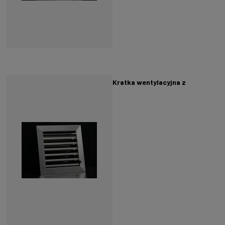
Kratka wentylacyjna z
zamykanymi żaluzjami w
kształcie litery S