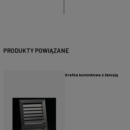
kominka, drzwiczki do pieca,
drzwiczki kuchenne
PRODUKTY POWIĄZANE
Kratka kominkowa z żaluzją
zamykaną